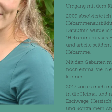
Umgang mit dem Kin
2009 absolvierte ic
Hebammenausbildun
Daraufhin wurde ich
"Hebammenpraxis Ha
und arbeite seitdem a
Hebamme.
Mit den Geburten me
noch einmal viel Ne
können.
2017 zog es mich mi
in die Heimat und 
Eschwege, Hessisch
und Sontra mein A