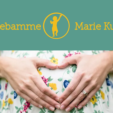
ebamme
Marie K