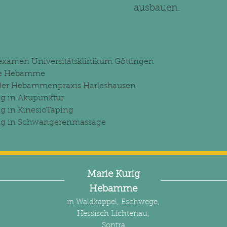
ausbauen.
:
amen Universitätsklinikum Göttingen
che Hebamme
 der Hebammenpraxis Harleshausen
ng in Akupunktur
g in KinesioTaping
ng in Schwangerenmassage
Marie Kurig
Hebamme
in Waldkappel, Eschwege,
Hessisch Lichtenau,
Sontra